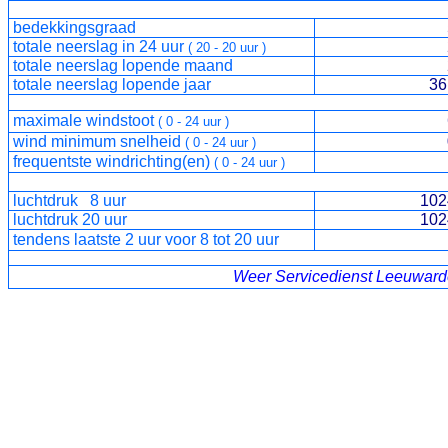
bedekkingsgraad
5/
totale neerslag in
24
uur
( 20
- 20
uur )
totale neerslag lopende maand
2
totale neerslag lopende jaar
361.
maximale windstoot
( 0 - 24 uur )
wind minimum snelheid
( 0 - 24 uur )
frequentste windrichting(en)
(
0
-
24 uur
)
luchtdruk 8 uur
1024
luchtdruk 20 uur
102
tendens laatste
2
uur voor 8 tot 20 uur
Weer Servicedienst Leeuwar