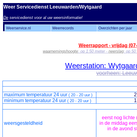
Weer Servicedienst Leeuwarden/Wytgaard
De
servicedienst voor al uw weersinformatie!
Weerservice.nl
Weerrecords
Overzichten per jaar
Weerrapport - vrijdag (07
waarnemingshoogte
:
op 1.50 m
e
t
e
r -
neerslag
:
op 5
0
Weerstation: Wytgaard
voorheen: Leeu
maximum temperatuur 24 uur
2
(
20
-
20
uur )
minimum temperatuur 24 uur
13
(
20
-
20
uur )
eerst nog lichte
weersgesteldheid
in de middag eer
in de avond s